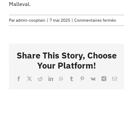
Malleval.
sur
Par
admin-cooptain
|
7 mai 2025
|
Commentaires fermés
Share This Story, Choose
Your Platform!
Facebook
X
Reddit
LinkedIn
WhatsApp
Tumblr
Pinterest
Vk
Xing
Email