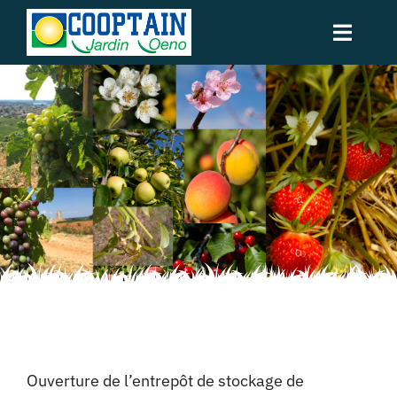
Passer
au
Naviga
contenu
à
Accueil
bascul
L’entreprise
Nos activités
Contact
Espace privé
Ouverture de l’entrepôt de stockage de